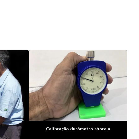
Durômetro poldi preço
Durômetro portátil
Durômetro portatil para aluminio
Durômetro portatil barcol
Durômetro portátil king
Durômetro portatil poldi
Durômetro portatil preço
Durômetro portatil rockwell
Durômetro portatil webster
Durômetro rockwell
Calibração durômetro shore a
Durômetro shore a