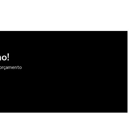
Durômetro brinell preço
Durômetro para comprimidos
Durômetro para comprimidos preço
Durômetro equotip
o!
Durômetro equotip preço
m orçamento
Durômetro para fertilizantes
Durômetro para fibra de vidro
Durômetro hrc
Durômetro king
Durômetro poldi