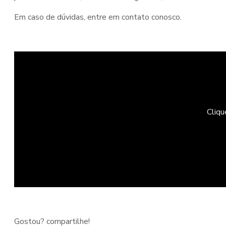
Em caso de dúvidas, entre em contato conosco.
Cliqu
Gostou? compartilhe!