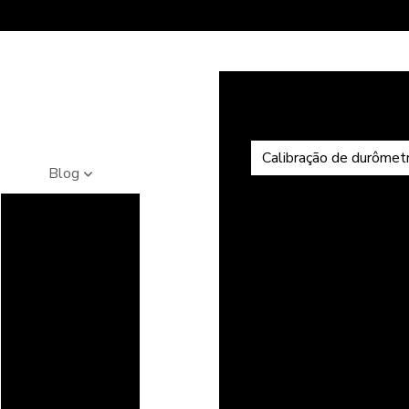
(
Aferição de durômet
Bloco padrão
Calibraçã
Calibração de durômetr
Blog
Calibração de l
Como Escolher o
Calibração de microdur
Laboratório Ideal
para Calibração de
Calibrar durôme
Instrumentos com
Precisão
Comprar durômetro portati
Garantida
Durômetro
Durômet
Como identificar
um laboratório de
Durômetro para alumínio
calibração de
Durômetro bri
instrumentos