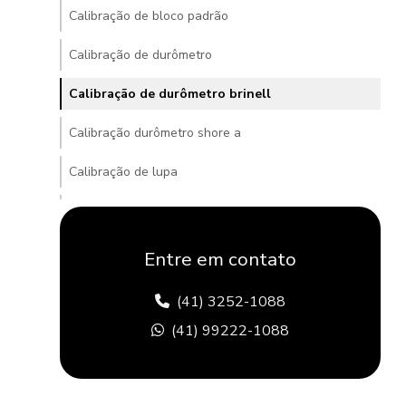
Calibração de bloco padrão
Calibração de durômetro
Calibração de durômetro brinell
Calibração durômetro shore a
Calibração de lupa
Calibração de lupa graduada
Calibração de microdurometros
Entre em contato
Calibração de padrão de dureza
(41) 3252-1088
Calibrar durômetro rockwell
(41) 99222-1088
Comprar durômetro
Comprar durômetro portatil