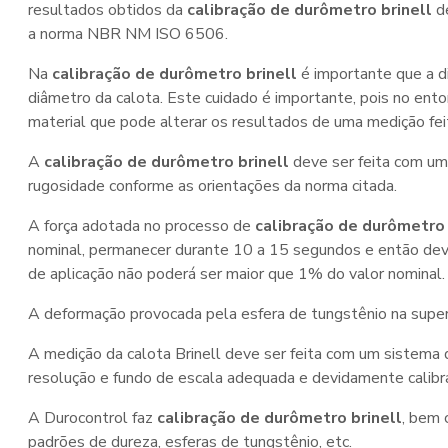
resultados obtidos da
calibração de durômetro brinell
de
a norma NBR NM ISO 6506.
Na
calibração de durômetro brinell
é importante que a d
diâmetro da calota. Este cuidado é importante, pois no ent
material que pode alterar os resultados de uma medição fei
A
calibração de durômetro brinell
deve ser feita com uma
rugosidade conforme as orientações da norma citada.
A força adotada no processo de
calibração de durômetro 
nominal, permanecer durante 10 a 15 segundos e então deve
de aplicação não poderá ser maior que 1% do valor nominal.
A deformação provocada pela esfera de tungstênio na superf
A medição da calota Brinell deve ser feita com um sistema
resolução e fundo de escala adequada e devidamente calibr
A Durocontrol faz
calibração de durômetro brinell
, bem
padrões de dureza, esferas de tungstênio, etc.