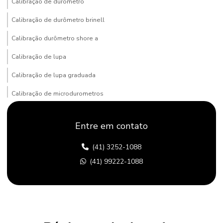
Calibração de durômetro
Calibração de durômetro brinell
Calibração durômetro shore a
Calibração de lupa
Calibração de lupa graduada
Calibração de microdurometros
Calibração de padrão de dureza
Entre em contato
Calibrar durômetro rockwell
(41) 3252-1088
Comprar durômetro
(41) 99222-1088
Comprar durômetro portatil
Conserto de durômetro
Dureza brinell
Durômetro