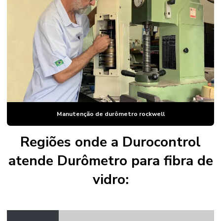
Penetrador de diamante para durômetro rockwell preço
Penetrador dureza brinell
Penetrador rockwell
Ponteira de durometro
Valor bloco padrão
Manutenção de durômetro rockwell
Regiões onde a Durocontrol
atende Durômetro para fibra de
vidro: