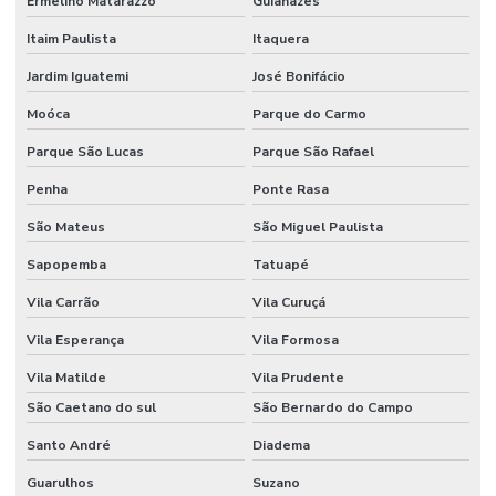
Ermelino Matarazzo
Guianazes
Itaim Paulista
Itaquera
Jardim Iguatemi
José Bonifácio
Moóca
Parque do Carmo
Parque São Lucas
Parque São Rafael
Penha
Ponte Rasa
São Mateus
São Miguel Paulista
Sapopemba
Tatuapé
Vila Carrão
Vila Curuçá
Vila Esperança
Vila Formosa
Vila Matilde
Vila Prudente
São Caetano do sul
São Bernardo do Campo
Santo André
Diadema
Guarulhos
Suzano