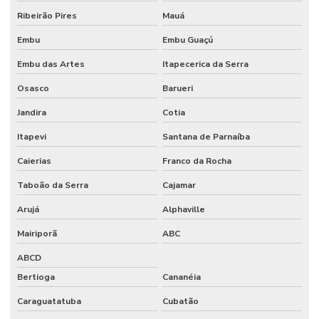
Ribeirão Pires
Mauá
Embu
Embu Guaçú
Embu das Artes
Itapecerica da Serra
Osasco
Barueri
Jandira
Cotia
Itapevi
Santana de Parnaíba
Caierias
Franco da Rocha
Taboão da Serra
Cajamar
Arujá
Alphaville
Mairiporã
ABC
ABCD
Bertioga
Cananéia
Caraguatatuba
Cubatão