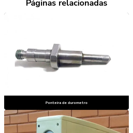
Páginas relacionadas
Durômetro para aço
Durômetro para aço preço
Durômetro para alumínio
Durômetro de bancada
Durômetro barcol
Durômetro brinell
Durômetro brinell portatil
Durômetro brinell preço
Durômetro para comprimidos
Ponteira de durometro
Durômetro para comprimidos preço
Durômetro equotip
Durômetro equotip preço