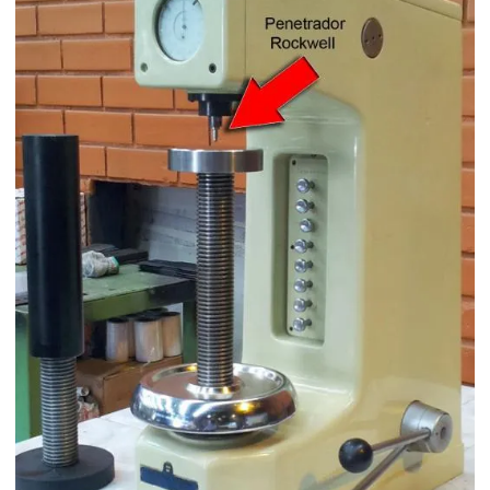
Durômetro para fertilizantes
Durômetro para fibra de vidro
Durômetro hrc
Durômetro king
Durômetro poldi
Durômetro poldi preço
Durômetro portátil
Durômetro portatil para aluminio
Durômetro portatil barcol
Durômetro portátil king
Durômetro portatil poldi
Durômetro portatil preço