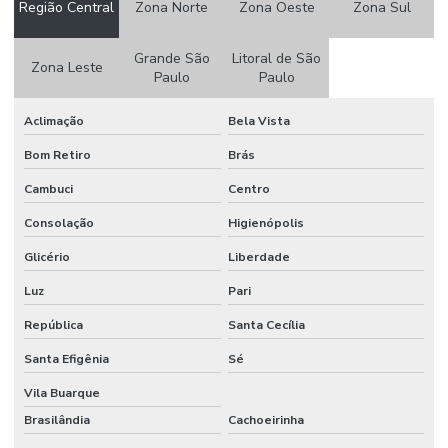
Região Central
Zona Norte
Zona Oeste
Zona Sul
Grande São
Litoral de São
Zona Leste
Paulo
Paulo
Aclimação
Bela Vista
Bom Retiro
Brás
Cambuci
Centro
Consolação
Higienópolis
Glicério
Liberdade
Luz
Pari
República
Santa Cecília
Santa Efigênia
Sé
Vila Buarque
Brasilândia
Cachoeirinha