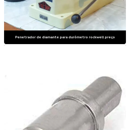
Durômetro portatil rockwell
Durômetro portatil webster
Durômetro rockwell
Penetrador de diamante para durômetro rockwell preço
Durômetro shore a
Durômetro vickers
Durômetro webster
Esfera de tungstênio
Fabricantes de durômetros
Indentador
Indentador preço
Laboratório de calibração de instrumentos
Laboratorio de calibração de instrumentos de medição