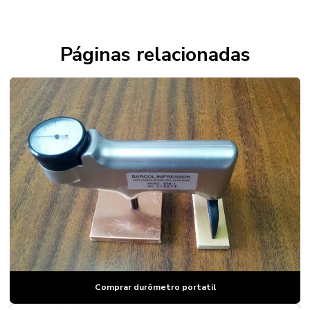
Dureza brinell
Durômetro
Páginas relacionadas
Durômetro para aço
Durômetro para aço preço
Durômetro para alumínio
Durômetro de bancada
Durômetro barcol
Durômetro brinell
Durômetro brinell portatil
Durômetro brinell preço
Durômetro para comprimidos
Comprar durômetro portatil
Durômetro para comprimidos preço