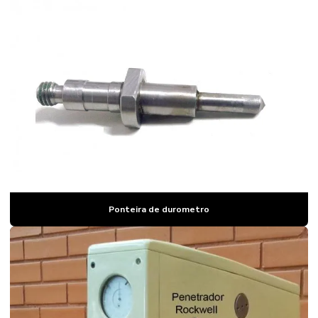
Durômetro equotip
Durômetro equotip preço
Durômetro para fertilizantes
Durômetro para fibra de vidro
Durômetro hrc
Durômetro king
Durômetro poldi
Durômetro poldi preço
Ponteira de durometro
Durômetro portátil
Durômetro portatil para aluminio
Durômetro portatil barcol
Durômetro portátil king