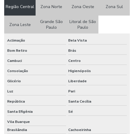
Região Central
Zona Norte
Zona Oeste
Zona Sul
Grande São
Litoral de São
Zona Leste
Paulo
Paulo
Aclimação
Bela Vista
Bom Retiro
Brás
Cambuci
Centro
Consolação
Higienópolis
Glicério
Liberdade
Luz
Pari
República
Santa Cecília
Santa Efigênia
Sé
Vila Buarque
Brasilândia
Cachoeirinha