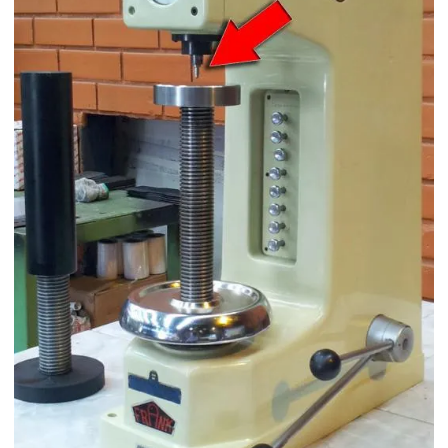
Durômetro portatil poldi
Durômetro portatil preço
Durômetro portatil rockwell
Durômetro portatil webster
Durômetro rockwell
Durômetro shore a
Durômetro vickers
Durômetro webster
Esfera de tungstênio
Fabricantes de durômetros
Indentador
Indentador preço