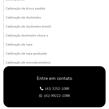
Calibração de bloco padrão
Calibração de durômetro
Calibração de durômetro brinell
Calibração durômetro shore a
Calibração de lupa
Calibração de lupa graduada
Calibração de microdurometros
Calibração de padrão de dureza
Entre em contato
Calibrar durômetro rockwell
(41) 3252-1088
Comprar durômetro
(41) 99222-1088
Comprar durômetro portatil
Conserto de durômetro