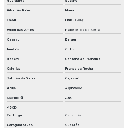
Guarulhos
Suzano
Ribeirão Pires
Mauá
Embu
Embu Guaçú
Embu das Artes
Itapecerica da Serra
Osasco
Barueri
Jandira
Cotia
Itapevi
Santana de Parnaíba
Caierias
Franco da Rocha
Taboão da Serra
Cajamar
Arujá
Alphaville
Mairiporã
ABC
ABCD
Bertioga
Cananéia
Caraguatatuba
Cubatão