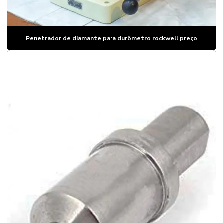
Laboratório de calibração de instrumentos
Laboratorio de calibração de instrumentos de medição
Penetrador de diamante para durômetro rockwell preço
Lupa brinell
Lupa dureza brinell
Manutenção de durômetro
Manutenção de durômetro portatil
Manutenção de durômetro rockwell
Padrão de dureza brinell
Padrão de dureza hrc
Padrão de dureza rockwell
Padrão de dureza vickers
Padrões de dureza