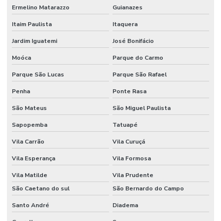
Ermelino Matarazzo
Guianazes
Itaim Paulista
Itaquera
Jardim Iguatemi
José Bonifácio
Moóca
Parque do Carmo
Parque São Lucas
Parque São Rafael
Penha
Ponte Rasa
São Mateus
São Miguel Paulista
Sapopemba
Tatuapé
Vila Carrão
Vila Curuçá
Vila Esperança
Vila Formosa
Vila Matilde
Vila Prudente
São Caetano do sul
São Bernardo do Campo
Santo André
Diadema