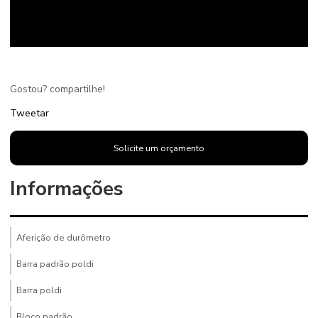
Gostou? compartilhe!
Tweetar
Solicite um orçamento
Informações
Aferição de durômetro
Barra padrão poldi
Barra poldi
Bloco padrão